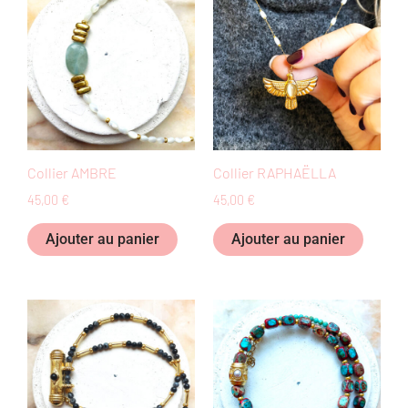
produi
Collier AMBRE
Collier RAPHAËLLA
45,00
€
45,00
€
Ajouter au panier
Ajouter au panier