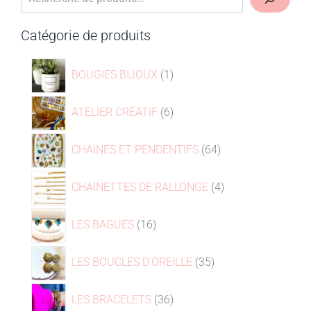
Catégorie de produits
BOUGIES BIJOUX
1
ATELIER CRÉATIF
6
CHAINES ET PENDENTIFS
64
CHAINETTES DE RALLONGE
4
LES BAGUES
16
LES BOUCLES D'OREILLE
35
LES BRACELETS
36