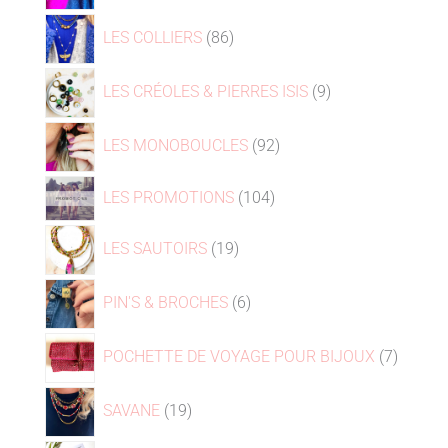
LES COLLIERS
86
LES CRÉOLES & PIERRES ISIS
9
LES MONOBOUCLES
92
LES PROMOTIONS
104
LES SAUTOIRS
19
PIN'S & BROCHES
6
POCHETTE DE VOYAGE POUR BIJOUX
7
SAVANE
19