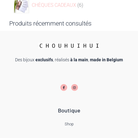
CHÈQUES CADEAUX
6
Produits récemment consultés
Des bijoux
exclusifs
, réalisés
à la main
,
made in Belgium
F
I
a
n
c
s
e
t
b
a
o
g
o
r
k
a
-
m
f
Boutique
Shop