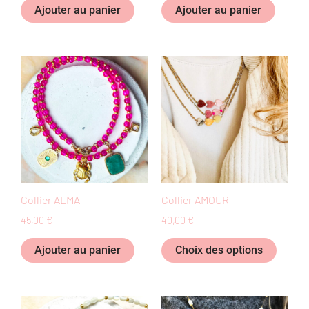
Ajouter au panier
Ajouter au panier
Ce
produi
a
plusie
variati
Les
option
peuven
Collier ALMA
Collier AMOUR
être
45,00
€
40,00
€
choisi
sur
Ajouter au panier
Choix des options
la
page
du