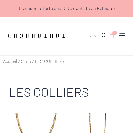
Aller
Livraison offerte dès 100€ d’achats en Belgique
au
contenu
0
Panier
Accueil
/
Shop
/ LES COLLIERS
LES COLLIERS