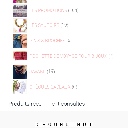
LES PROMOTIONS
104
LES SAUTOIRS
19
PIN'S & BROCHES
6
POCHETTE DE VOYAGE POUR BIJOUX
7
SAVANE
19
CHÈQUES CADEAUX
6
Produits récemment consultés