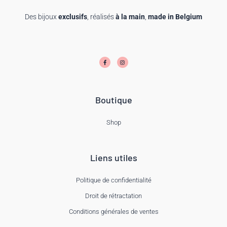
Des bijoux
exclusifs
, réalisés
à la main
,
made in Belgium
F
I
a
n
c
s
e
t
b
a
o
g
o
r
k
a
-
m
f
Boutique
Shop
Liens utiles
Politique de confidentialité
Droit de rétractation
Conditions générales de ventes