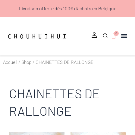
Aller
Livraison offerte dès 100€ d’achats en Belgique
au
contenu
0
Panier
Accueil
/
Shop
/ CHAINETTES DE RALLONGE
CHAINETTES DE
RALLONGE
Plage
Plage