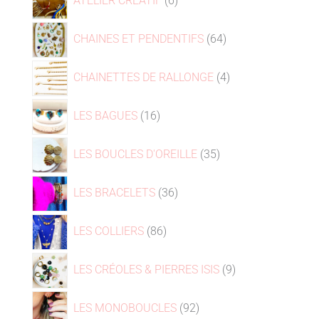
ATELIER CRÉATIF
6
CHAINES ET PENDENTIFS
64
CHAINETTES DE RALLONGE
4
LES BAGUES
16
LES BOUCLES D'OREILLE
35
LES BRACELETS
36
LES COLLIERS
86
LES CRÉOLES & PIERRES ISIS
9
LES MONOBOUCLES
92