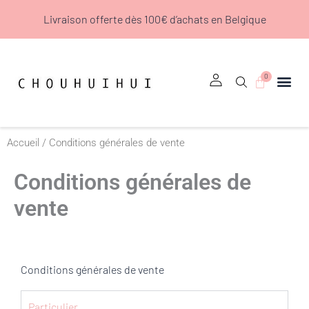
Aller
Livraison offerte dès 100€ d’achats en Belgique
au
contenu
0
Panier
Accueil
/ Conditions générales de vente
Conditions générales de
vente
Conditions générales de vente
Particulier