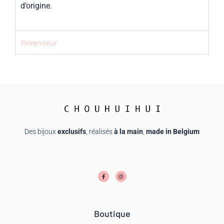
d’origine.
Revendeur
Des bijoux
exclusifs
, réalisés
à la main
,
made in Belgium
F
I
a
n
c
s
e
t
b
a
o
g
o
r
k
a
-
m
f
Boutique