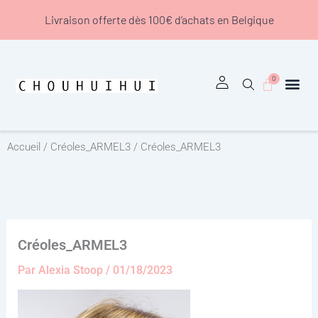
Aller
Livraison offerte dès 100€ d’achats en Belgique
au
contenu
0
Panier
Accueil
/
Créoles_ARMEL3
/ Créoles_ARMEL3
Créoles_ARMEL3
Par
Alexia Stoop
/
01/18/2023