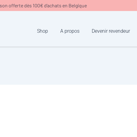
ison offerte dès 100€ d’achats en Belgique
Shop
A propos
Devenir revendeur