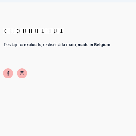
Des bijoux
exclusifs
, réalisés
à la main
,
made in Belgium
F
I
a
n
c
s
e
t
b
a
o
g
o
r
k
a
-
m
f