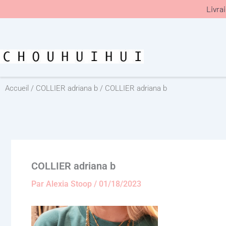
Aller
Livra
au
contenu
Accueil
/
COLLIER adriana b
/ COLLIER adriana b
COLLIER adriana b
Par
Alexia Stoop
/
01/18/2023