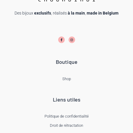
Des bijoux
exclusifs
, réalisés
à la main
,
made in Belgium
F
I
a
n
c
s
e
t
b
a
o
g
o
r
k
a
-
m
f
Boutique
Shop
Liens utiles
Politique de confidentialité
Droit de rétractation