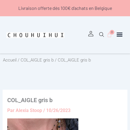
Aller
Livraison offerte dès 100€ d’achats en Belgique
au
contenu
0
Panier
Accueil
/
COL_AIGLE gris b
/ COL_AIGLE gris b
COL_AIGLE gris b
Par
Alexia Stoop
/
10/26/2023