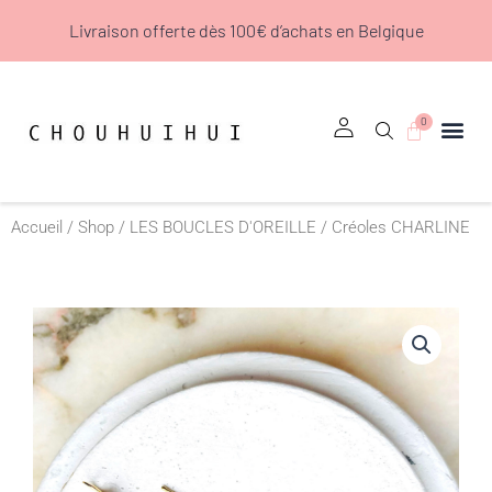
Aller
Livraison offerte dès 100€ d’achats en Belgique
au
contenu
0
Panier
Accueil
/
Shop
/
LES BOUCLES D'OREILLE
/ Créoles CHARLINE