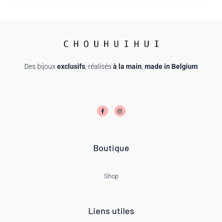
Des bijoux
exclusifs
, réalisés
à la main
,
made in Belgium
F
I
a
n
c
s
e
t
b
a
o
g
o
r
k
a
-
m
f
Boutique
Shop
Liens utiles