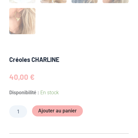
Créoles CHARLINE
40,00
€
quantité
Disponibilité :
En stock
de
Créoles
CHARLINE
Ajouter au panier