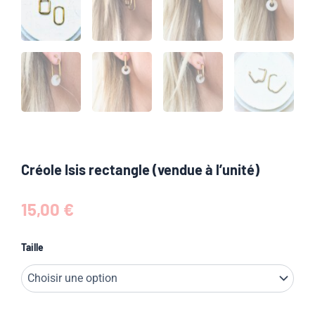
Créole Isis rectangle (vendue à l’unité)
15,00
€
quantité
Taille
de
Créole
Isis
rectangle
(vendue