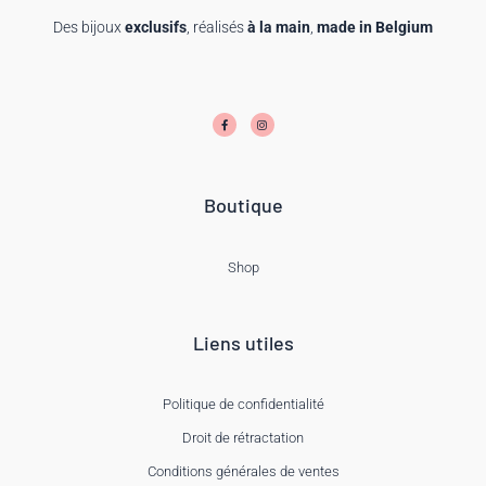
Des bijoux
exclusifs
, réalisés
à la main
,
made in Belgium
F
I
a
n
c
s
e
t
b
a
o
g
o
r
k
a
-
m
f
Boutique
Shop
Liens utiles
Politique de confidentialité
Droit de rétractation
Conditions générales de ventes