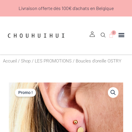
Aller
Livraison offerte dès 100€ d’achats en Belgique
au
contenu
0
Panier
Accueil
/
Shop
/
LES PROMOTIONS
/ Boucles d’oreille OSTRY
Promo !