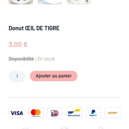
Donut ŒIL DE TIGRE
3,00
€
quantité
Disponibilité :
En stock
de
Donut
ŒIL
Ajouter au panier
DE
TIGRE