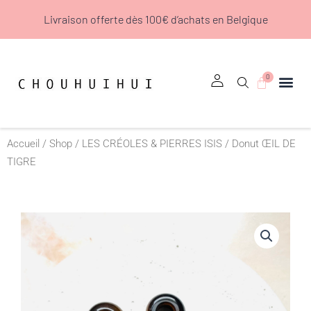
Aller
Livraison offerte dès 100€ d’achats en Belgique
au
contenu
0
Panier
Accueil
/
Shop
/
LES CRÉOLES & PIERRES ISIS
/ Donut ŒIL DE
TIGRE