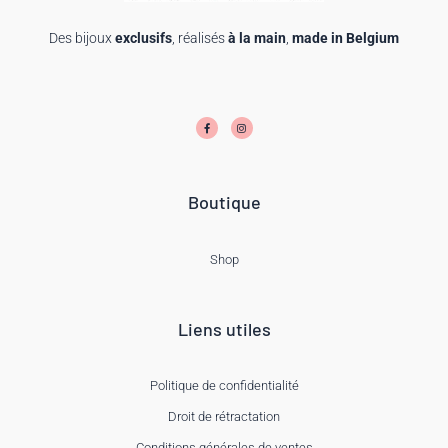
Des bijoux
exclusifs
, réalisés
à la main
,
made in Belgium
F
I
a
n
c
s
e
t
b
a
o
g
o
r
k
a
-
m
f
Boutique
Shop
Liens utiles
Politique de confidentialité
Droit de rétractation
Conditions générales de ventes