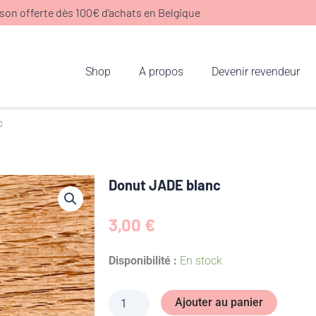
ison offerte dès 100€ d’achats en Belgique
Shop
A propos
Devenir revendeur
c
Donut JADE blanc
3,00
€
quantité
Disponibilité :
En stock
de
Donut
JADE
Ajouter au panier
blanc