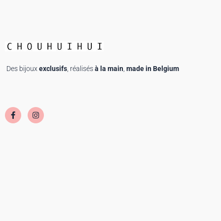
Des bijoux
exclusifs
, réalisés
à la main
,
made in Belgium
F
I
a
n
c
s
e
t
b
a
o
g
o
r
k
a
-
m
f