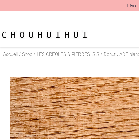
Aller
Livra
au
contenu
Accueil
/
Shop
/
LES CRÉOLES & PIERRES ISIS
/ Donut JADE blan