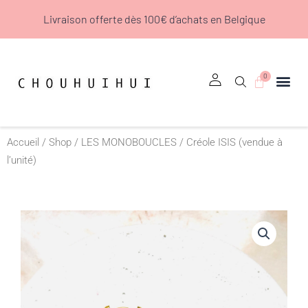
Aller
Livraison offerte dès 100€ d’achats en Belgique
au
contenu
0
Panier
Accueil
/
Shop
/
LES MONOBOUCLES
/ Créole ISIS (vendue à
l’unité)