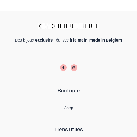
Des bijoux
exclusifs
, réalisés
à la main
,
made in Belgium
F
I
a
n
c
s
e
t
b
a
o
g
o
r
k
a
-
m
f
Boutique
Shop
Liens utiles