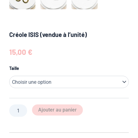
Créole ISIS (vendue à l’unité)
15,00
€
quantité
Taille
de
Créole
ISIS
(vendue
à
l’unité)
Ajouter au panier