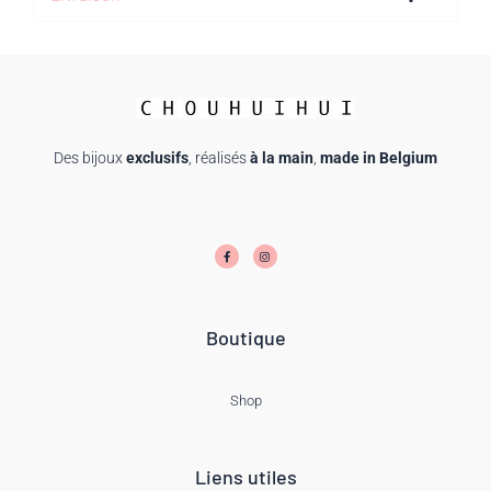
Des bijoux
exclusifs
, réalisés
à la main
,
made in Belgium
F
I
a
n
c
s
e
t
b
a
o
g
o
r
k
a
-
m
f
Boutique
Shop
Liens utiles