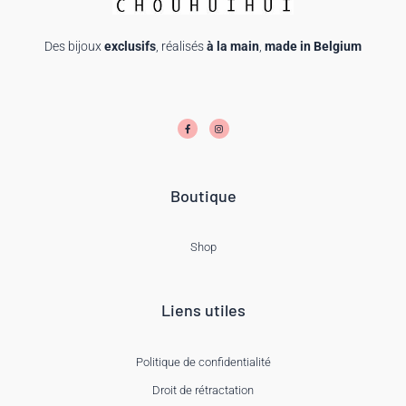
Des bijoux
exclusifs
, réalisés
à la main
,
made in Belgium
F
I
a
n
c
s
e
t
b
a
o
g
o
r
k
a
-
m
f
Boutique
Shop
Liens utiles
Politique de confidentialité
Droit de rétractation