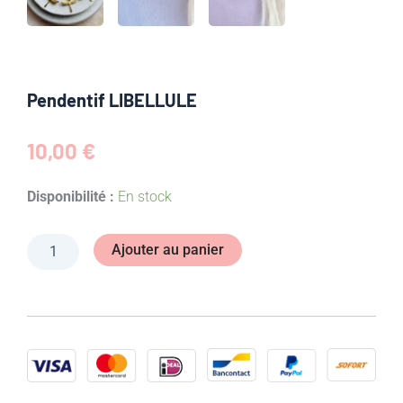
Pendentif LIBELLULE
10,00
€
quantité
Disponibilité :
En stock
de
Pendentif
LIBELLULE
Ajouter au panier