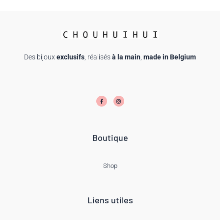
Des bijoux
exclusifs
, réalisés
à la main
,
made in Belgium
F
I
a
n
c
s
e
t
b
a
o
g
o
r
k
a
-
m
f
Boutique
Shop
Liens utiles