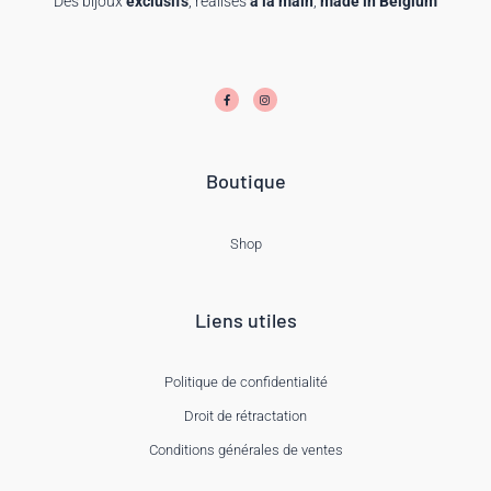
Des bijoux
exclusifs
, réalisés
à la main
,
made in Belgium
F
I
a
n
c
s
e
t
b
a
o
g
o
r
k
a
-
m
f
Boutique
Shop
Liens utiles
Politique de confidentialité
Droit de rétractation
Conditions générales de ventes