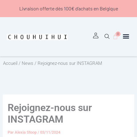
Aller
Livraison offerte dès 100€ d’achats en Belgique
au
contenu
0
Panier
Accueil
/
News
/ Rejoignez-nous sur INSTAGRAM
Rejoignez-nous sur
INSTAGRAM
Par
Alexia Stoop
/
03/11/2024